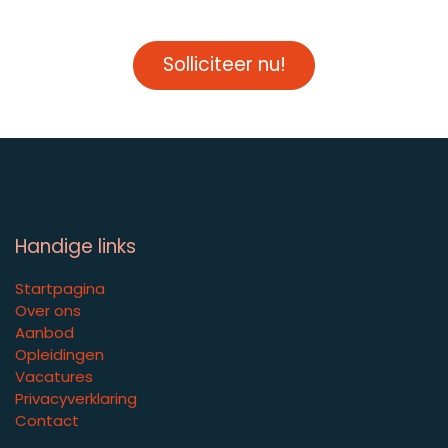
Solliciteer nu!
Handige links
Startpagina
Over ons
Aanbod
Opleidingen
Vacatures
Privacyverklaring
Contact