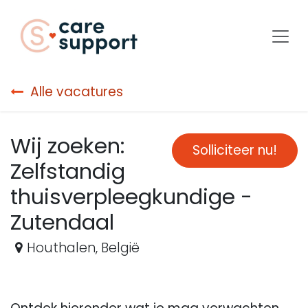
Overslaan naar inhoud
Alle vacatures
Wij zoeken:
Solliciteer nu!
Zelfstandig
thuisverpleegkundige -
Zutendaal
Houthalen
,
België