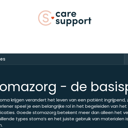
vents
Webshop
Vacatures
Over
pes
tomazorg - de basis
oma krijgen verandert het leven van een patiënt ingrijpend, z
rlener speel je een belangrijke rol in het begeleiden van 
icaties. Goede stomazorg betekent meer dan alleen het ver
illende types stoma’s en het juiste gebruik van materialen 
n.