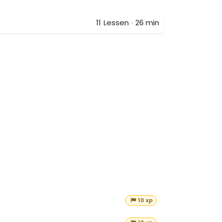
11
Lessen
·
26 min
10 xp