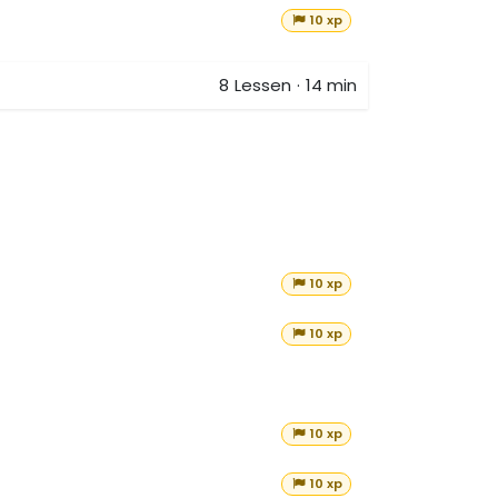
10 xp
8
Lessen
·
14 min
10 xp
10 xp
10 xp
10 xp