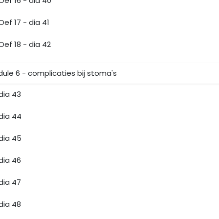
Oef 16 - dia 40
Oef 17 - dia 41
Oef 18 - dia 42
ule 6 - complicaties bij stoma's
dia 43
dia 44
dia 45
dia 46
dia 47
dia 48