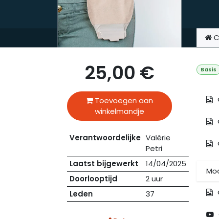
C
25,00
€
Basis
Toevoegen aan
winkelmandje
Verantwoordelijke
Valérie
Petri
Laatst bijgewerkt
14/04/2025
Mod
Doorlooptijd
2 uur
Leden
37