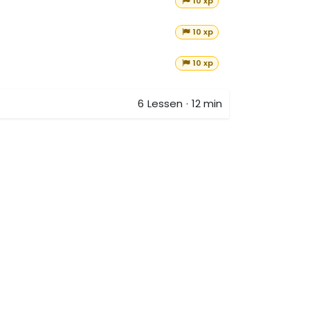
10 xp
10 xp
10 xp
6
Lessen
·
12 min