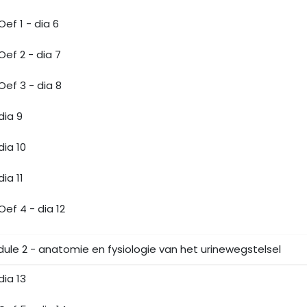
Oef 1 - dia 6
Oef 2 - dia 7
Oef 3 - dia 8
dia 9
dia 10
dia 11
Oef 4 - dia 12
ule 2 - anatomie en fysiologie van het urinewegstelsel
dia 13