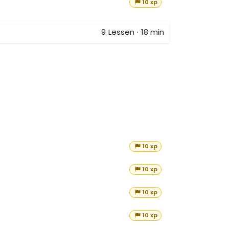
10 xp
9
Lessen
·
18 min
10 xp
10 xp
10 xp
10 xp