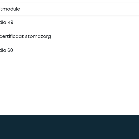
stmodule
dia 49
certificaat stomazorg
dia 60