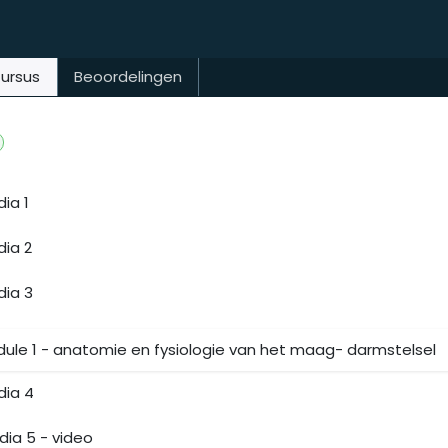
ursus
Beoordelingen
dia 1
dia 2
dia 3
ule 1 - anatomie en fysiologie van het maag- darmstelsel
dia 4
dia 5 - video