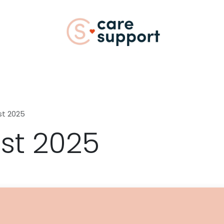
vents
Webshop
Vacatures
Over
jst 2025
jst 2025