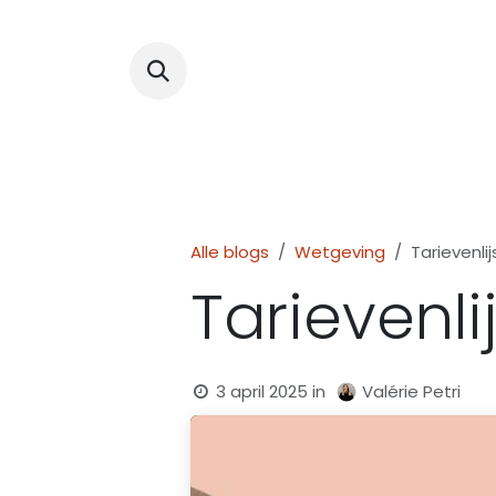
Overslaan naar inhoud
Aanbod
Opleidingen & e
Alle blogs
Wetgeving
Tarievenli
Tarievenli
3 april 2025
in
Valérie Petri