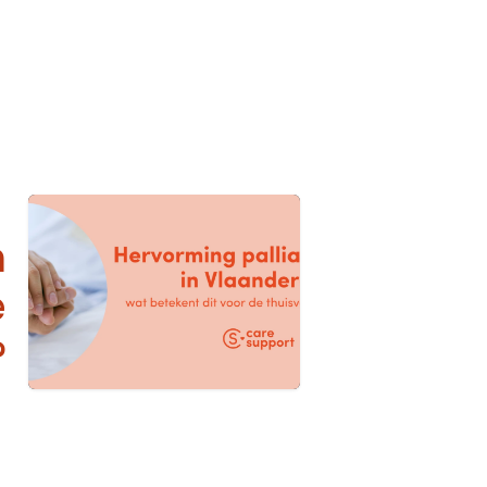
n
e
?