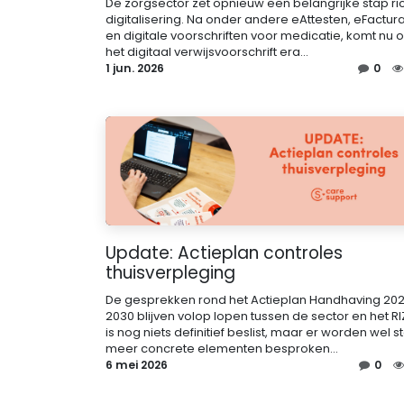
De zorgsector zet opnieuw een belangrijke stap ri
digitalisering. Na onder andere eAttesten, eFactura
en digitale voorschriften voor medicatie, komt nu 
het digitaal verwijsvoorschrift era...
1 jun. 2026
0
Update: Actieplan controles
thuisverpleging
De gesprekken rond het Actieplan Handhaving 20
2030 blijven volop lopen tussen de sector en het RIZ
is nog niets definitief beslist, maar er worden wel 
meer concrete elementen besproken...
6 mei 2026
0