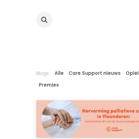
Overslaan naar inhoud
Aanbod
Opleidingen & e
Blogs:
Alle
Care Support nieuws
Ople
Premies