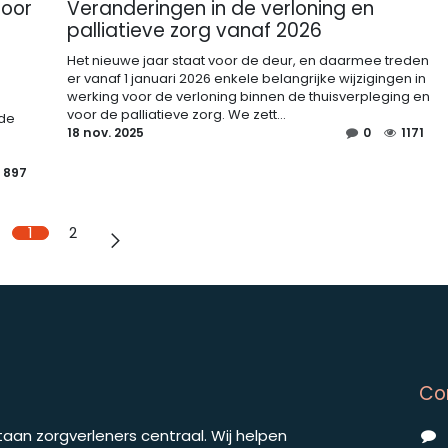
door
Veranderingen in de verloning en
palliatieve zorg vanaf 2026
Het nieuwe jaar staat voor de deur, en daarmee treden
er vanaf 1 januari 2026 enkele belangrijke wijzigingen in
werking voor de verloning binnen de thuisverpleging en
voor de palliatieve zorg. We zett...
 de
18 nov. 2025
0
1171
897
1
2
Co
taan zorgverleners centraal. Wij helpen