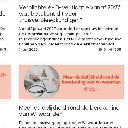
Verplichte e-ID-verificatie vanaf 2027:
 de
wat betekent dit voor
thuisverpleegkundigen?
 De
Vanaf 1 januari 2027 verandert er opnieuw iets binnen
ng
de administratieve verplichtingen voor
de
thuisverpleegkundigen. Het RIZIV heeft namelijk nieuwe
richtlijnen gepubliceerd rond de elektronische verif...
31
1 jun. 2026
0
368
Meer duidelijkheid rond de berekening
van W-waarden
Binnen de thuisverpleging spelen W-waarden een
belangrijke rol. Ze worden gebruikt om zorgzwaarte te