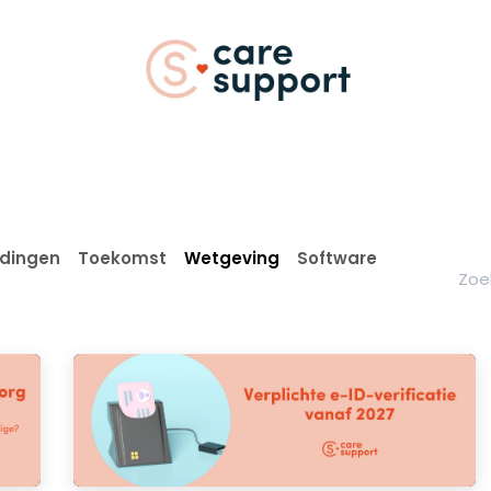
vents
Webshop
Vacatures
Over
idingen
Toekomst
Wetgeving
Software