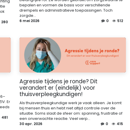
chting
bepalen en vormen de basis voor verschillende
tie
drempels en administratieve toepassingen. Toch
ook
zorgde...
6 mei 2026
0
512
280
Agressie tijdens je ronde? Dit
verandert er (eindelijk) voor
thuisverpleegkundigen!
26–
IV. Er
Als thuisverpleegkundige werk je vaak alleen. Je komt
steeds
bij mensen thuis en hebt niet altijd controle over de
situatie. Soms slaat de sfeer om: spanning, frustratie of
481
een onverwachte reactie. Veel verp...
30 apr. 2026
0
415